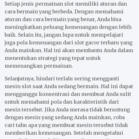
Setiap jenis permainan slot memiliki aturan dan
cara bermain yang berbeda. Dengan memahami
aturan dan cara bermain yang benar, Anda bisa
meningkatkan peluang kemenangan dengan lebih
baik. Selain itu, jangan lupa untuk mempelajari
juga pola kemenangan dari slot gacor terbaru yang
Anda mainkan. Hal ini akan membantu Anda dalam
menentukan strategi yang tepat untuk
memenangkan permainan.
Selanjutnya, hindari terlalu sering mengganti
mesin slot saat Anda sedang bermain. Hal ini dapat
mengganggu konsentrasi dan membuat Anda sulit
untuk memahami pola dan karakteristik dari
mesin tersebut. Jika Anda merasa tidak beruntung
dengan mesin yang sedang Anda mainkan, coba
cari tahu apa yang membuat mesin tersebut tidak
memberikan kemenangan. Setelah mengetahui