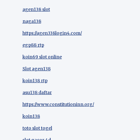
agen138 slot
naga138
https://agen338login4.com/
egp88 rtp
koin69 slot online
Slot agen138
koin138 rtp
asu138 daftar
https://www.constitutioninn.org/
koin138
toto slot togel
slot gacor 4d