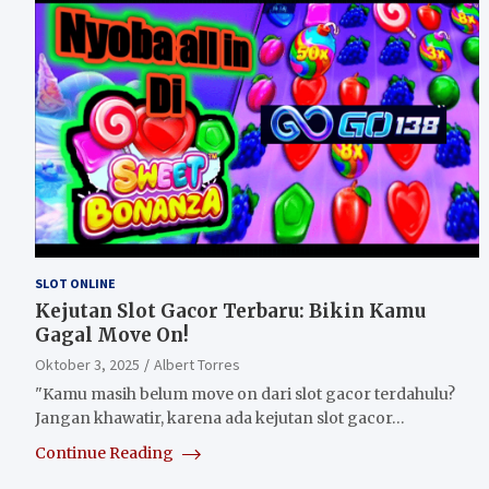
SLOT ONLINE
Kejutan Slot Gacor Terbaru: Bikin Kamu
Gagal Move On!
Oktober 3, 2025
Albert Torres
"Kamu masih belum move on dari slot gacor terdahulu?
Jangan khawatir, karena ada kejutan slot gacor…
Continue Reading