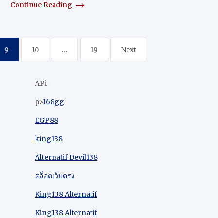
Continue Reading
9
10
…
19
Next
APi
p>
168gg
EGP88
king138
Alternatif Devil138
สล็อตเว็บตรง
King138 Alternatif
King138 Alternatif