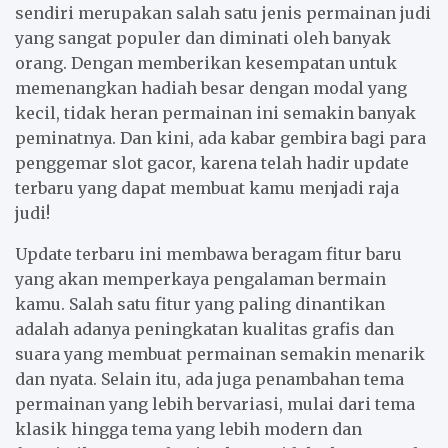
sendiri merupakan salah satu jenis permainan judi
yang sangat populer dan diminati oleh banyak
orang. Dengan memberikan kesempatan untuk
memenangkan hadiah besar dengan modal yang
kecil, tidak heran permainan ini semakin banyak
peminatnya. Dan kini, ada kabar gembira bagi para
penggemar slot gacor, karena telah hadir update
terbaru yang dapat membuat kamu menjadi raja
judi!
Update terbaru ini membawa beragam fitur baru
yang akan memperkaya pengalaman bermain
kamu. Salah satu fitur yang paling dinantikan
adalah adanya peningkatan kualitas grafis dan
suara yang membuat permainan semakin menarik
dan nyata. Selain itu, ada juga penambahan tema
permainan yang lebih bervariasi, mulai dari tema
klasik hingga tema yang lebih modern dan