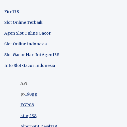
Fire138
Slot Online Terbaik
Agen Slot Online Gacor
Slot Online Indonesia
Slot Gacor Hari Ini Agen138
Info Slot Gacor Indonesia
APi
p>
168gg
EGP88
king138
Alternatif Devil138