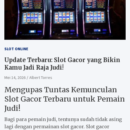
SLOT ONLINE
Update Terbaru: Slot Gacor yang Bikin
Kamu Jadi Raja Judi!
Mei 14, 2026
Albert Torres
Mengupas Tuntas Kemunculan
Slot Gacor Terbaru untuk Pemain
Judi!
Bagi para pemain judi, tentunya sudah tidak asing
lagi dengan permainan slot gacor. Slot gacor