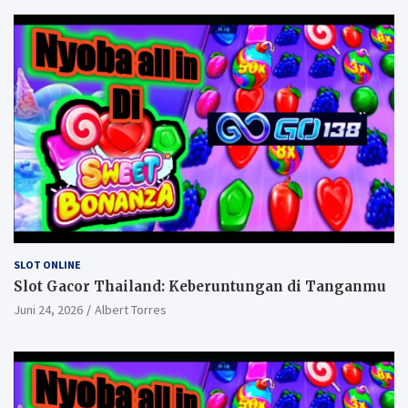
SLOT ONLINE
Slot Gacor Thailand: Keberuntungan di Tanganmu
Juni 24, 2026
Albert Torres