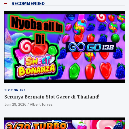
RECOMMENDED
SLOT ONLINE
Serunya Bermain Slot Gacor di Thailand!
Juni 28, 2026
Albert Torres