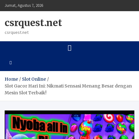
Skip
Jumat, Agustus 7, 2026
to
content
csrquest.net
csrquest.net
Home
Slot Online
Slot Gacor Hari Ini: Nikmati Sensasi Menang Besar dengan
Mesin Slot Terbaik!