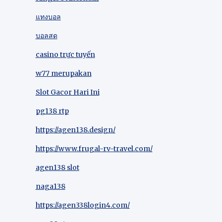
แทงบอล
บอลสด
casino trực tuyến
w77 merupakan
Slot Gacor Hari Ini
pg138 rtp
https://agen138.design/
https://www.frugal-rv-travel.com/
agen138 slot
naga138
https://agen338login4.com/