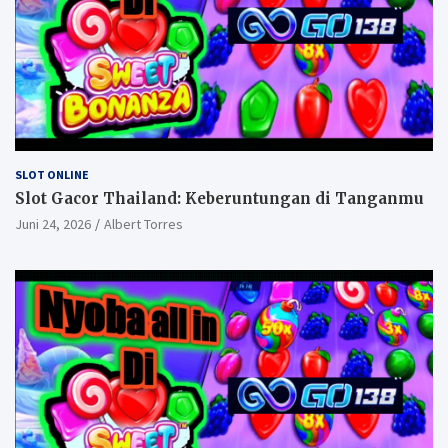
SLOT ONLINE
Slot Gacor Thailand: Keberuntungan di Tanganmu
Juni 24, 2026
Albert Torres