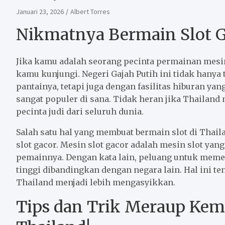
Januari 23, 2026
Albert Torres
Nikmatnya Bermain Slot Ga
Jika kamu adalah seorang pecinta permainan mesin
kamu kunjungi. Negeri Gajah Putih ini tidak hanya
pantainya, tetapi juga dengan fasilitas hiburan y
sangat populer di sana. Tidak heran jika Thailand 
pecinta judi dari seluruh dunia.
Salah satu hal yang membuat bermain slot di Thail
slot gacor. Mesin slot gacor adalah mesin slot y
pemainnya. Dengan kata lain, peluang untuk meme
tinggi dibandingkan dengan negara lain. Hal ini 
Thailand menjadi lebih mengasyikkan.
Tips dan Trik Meraup Kem