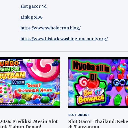
slot gacor 4d
Link go138
https://www.swholocron.blog/
https://www.historicwashingtoncounty.org/
SLOT ONLINE
 2024: Prediksi Mesin Slot
Slot Gacor Thailand: Keb
ntuk Tahun Depan!
di Tanganmu