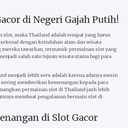
cor di Negeri Gajah Putih!
 slot, maka Thailand adalah tempat yang harus
 terkenal dengan keindahan alam dan wisata
ang mereka tawarkan, termasuk permainan slot yang
menjadi salah satu tujuan wisata utama bagi para
and menjadi lebih seru adalah karena adanya mesin
ang sering memberikan kemenangan kepada para
nangkan permainan slot di Thailand jauh lebih
tentunya membuat pengalaman bermain slot di
enangan di Slot Gacor