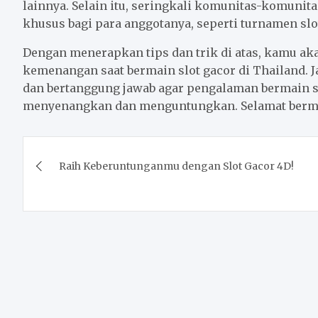
lainnya. Selain itu, seringkali komunitas-komunit
khusus bagi para anggotanya, seperti turnamen sl
Dengan menerapkan tips dan trik di atas, kamu ak
kemenangan saat bermain slot gacor di Thailand. J
dan bertanggung jawab agar pengalaman bermain slo
menyenangkan dan menguntungkan. Selamat berma
Navigasi
Raih Keberuntunganmu dengan Slot Gacor 4D!
pos