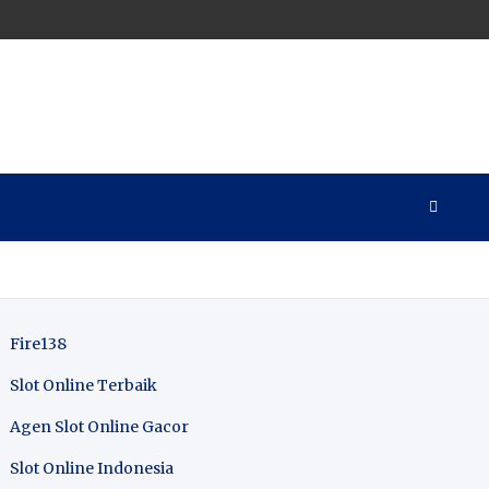
Fire138
Slot Online Terbaik
Agen Slot Online Gacor
Slot Online Indonesia