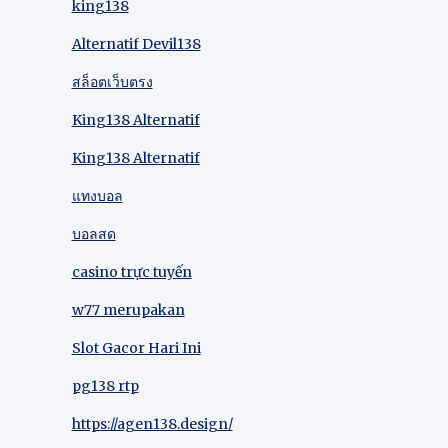
king138
Alternatif Devil138
สล็อตเว็บตรง
King138 Alternatif
King138 Alternatif
แทงบอล
บอลสด
casino trực tuyến
w77 merupakan
Slot Gacor Hari Ini
pg138 rtp
https://agen138.design/