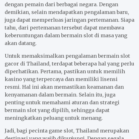
dengan pemain dari berbagai negara. Dengan
demikian, selain mendapatkan pengalaman baru,
juga dapat memperluas jaringan pertemanan. Siapa
tahu, dari pertemanan tersebut dapat membawa
keberuntungan dalam bermain slot di masa yang
akan datang.
Untuk memaksimalkan pengalaman bermain slot
gacor di Thailand, terdapat beberapa hal yang perlu
diperhatikan. Pertama, pastikan untuk memilih
kasino yang terpercaya dan memiliki lisensi
resmi. Hal ini akan memastikan keamanan dan
kenyamanan dalam bermain. Selain itu, juga
penting untuk memahami aturan dan strategi
bermain slot yang dipilih, sehingga dapat
meningkatkan peluang untuk menang.
Jadi, bagi pecinta game slot, Thailand merupakan
destinasi yang wajib dikunjungi. Dengan segala