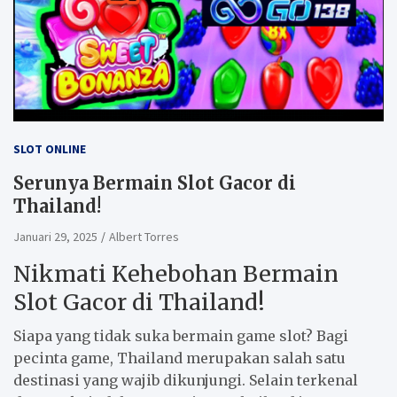
SLOT ONLINE
Serunya Bermain Slot Gacor di
Thailand!
Januari 29, 2025
Albert Torres
Nikmati Kehebohan Bermain
Slot Gacor di Thailand!
Siapa yang tidak suka bermain game slot? Bagi
pecinta game, Thailand merupakan salah satu
destinasi yang wajib dikunjungi. Selain terkenal