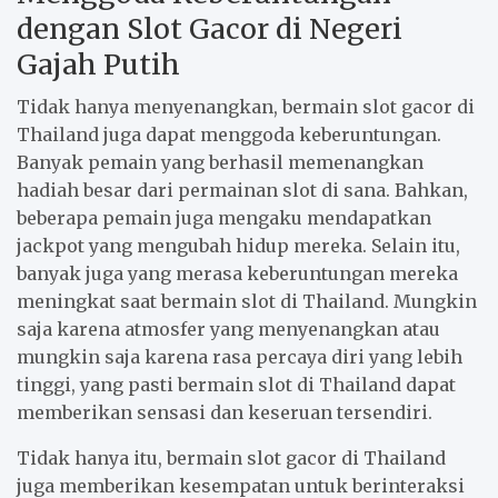
dengan Slot Gacor di Negeri
Gajah Putih
Tidak hanya menyenangkan, bermain slot gacor di
Thailand juga dapat menggoda keberuntungan.
Banyak pemain yang berhasil memenangkan
hadiah besar dari permainan slot di sana. Bahkan,
beberapa pemain juga mengaku mendapatkan
jackpot yang mengubah hidup mereka. Selain itu,
banyak juga yang merasa keberuntungan mereka
meningkat saat bermain slot di Thailand. Mungkin
saja karena atmosfer yang menyenangkan atau
mungkin saja karena rasa percaya diri yang lebih
tinggi, yang pasti bermain slot di Thailand dapat
memberikan sensasi dan keseruan tersendiri.
Tidak hanya itu, bermain slot gacor di Thailand
juga memberikan kesempatan untuk berinteraksi