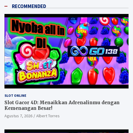
RECOMMENDED
SLOT ONLINE
Slot Gacor 4D: Menaikkan Adrenalinmu dengan
Kemenangan Besar!
Agustus 7, 2026
Albert Torres