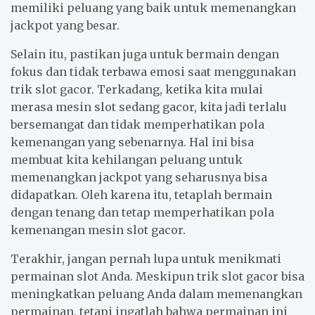
memiliki peluang yang baik untuk memenangkan
jackpot yang besar.
Selain itu, pastikan juga untuk bermain dengan
fokus dan tidak terbawa emosi saat menggunakan
trik slot gacor. Terkadang, ketika kita mulai
merasa mesin slot sedang gacor, kita jadi terlalu
bersemangat dan tidak memperhatikan pola
kemenangan yang sebenarnya. Hal ini bisa
membuat kita kehilangan peluang untuk
memenangkan jackpot yang seharusnya bisa
didapatkan. Oleh karena itu, tetaplah bermain
dengan tenang dan tetap memperhatikan pola
kemenangan mesin slot gacor.
Terakhir, jangan pernah lupa untuk menikmati
permainan slot Anda. Meskipun trik slot gacor bisa
meningkatkan peluang Anda dalam memenangkan
permainan, tetapi ingatlah bahwa permainan ini