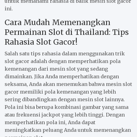
untuk memahami rahasia di balik mesin slot gacor
ini.
Cara Mudah Memenangkan
Permainan Slot di Thailand: Tips
Rahasia Slot Gacor!
Salah satu tips rahasia dalam menggunakan trik
slot gacor adalah dengan memperhatikan pola
kemenangan dari mesin slot yang sedang
dimainkan. Jika Anda memperhatikan dengan
seksama, Anda akan menemukan bahwa mesin slot
gacor memiliki pola kemenangan yang lebih
sering dibandingkan dengan mesin slot lainnya.
Pola ini bisa berupa kombinasi gambar yang sama
atau frekuensi jackpot yang lebih tinggi. Dengan
memperhatikan pola ini, Anda dapat
meningkatkan peluang Anda untuk memenangkan