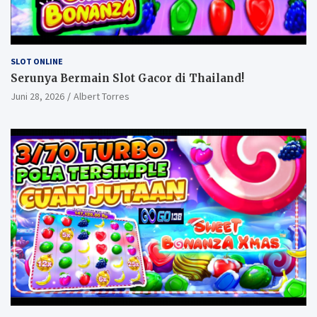
SLOT ONLINE
Serunya Bermain Slot Gacor di Thailand!
Juni 28, 2026
Albert Torres