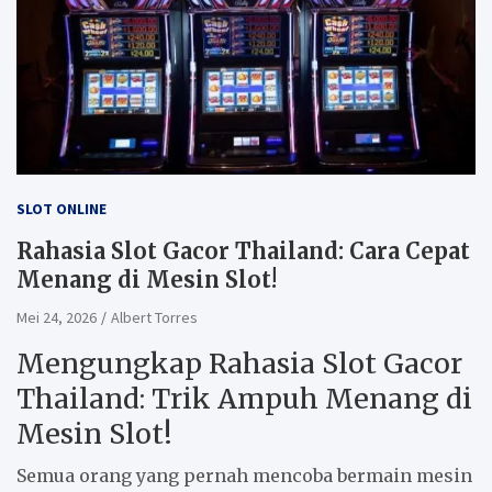
SLOT ONLINE
Rahasia Slot Gacor Thailand: Cara Cepat
Menang di Mesin Slot!
Mei 24, 2026
Albert Torres
Mengungkap Rahasia Slot Gacor
Thailand: Trik Ampuh Menang di
Mesin Slot!
Semua orang yang pernah mencoba bermain mesin