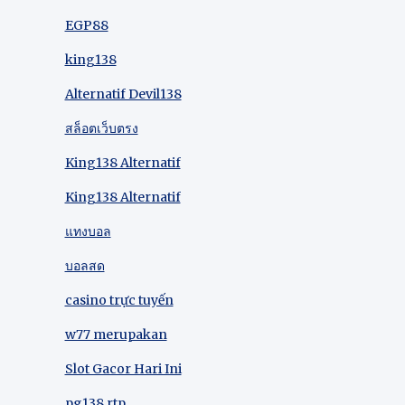
EGP88
king138
Alternatif Devil138
สล็อตเว็บตรง
King138 Alternatif
King138 Alternatif
แทงบอล
บอลสด
casino trực tuyến
w77 merupakan
Slot Gacor Hari Ini
pg138 rtp