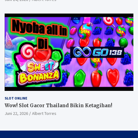
SLOT ONLINE
Wow! Slot Gacor Thailand Bikin Ketagihan!
Juni 22, 2026
Albert Torres