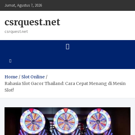
Skip
Jumat, Agustus 7, 2026
to
content
csrquest.net
csrquest.net
Home
Slot Online
Rahasia Slot Gacor Thailand: Cara Cepat Menang di Mesin
Slot!