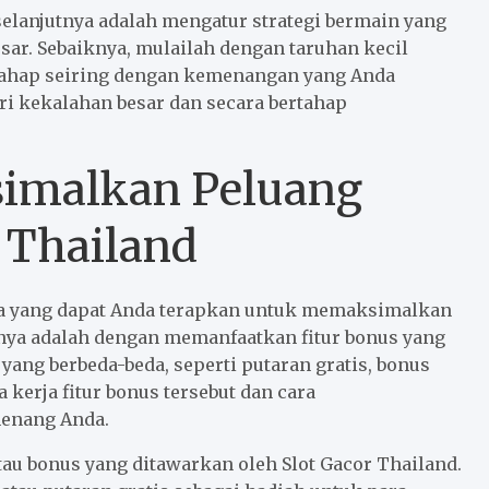
elanjutnya adalah mengatur strategi bermain yang
sar. Sebaiknya, mulailah dengan taruhan kecil
rtahap seiring dengan kemenangan yang Anda
i kekalahan besar dan secara bertahap
imalkan Peluang
 Thailand
nnya yang dapat Anda terapkan untuk memaksimalkan
unya adalah dengan memanfaatkan fitur bonus yang
 yang berbeda-beda, seperti putaran gratis, bonus
kerja fitur bonus tersebut dan cara
enang Anda.
au bonus yang ditawarkan oleh Slot Gacor Thailand.