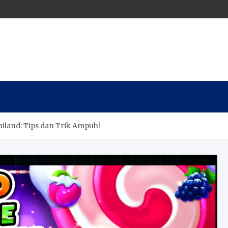
iland: Tips dan Trik Ampuh!