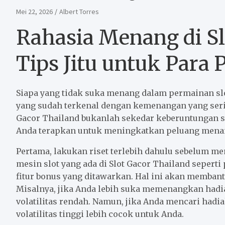
Mei 22, 2026
Albert Torres
Rahasia Menang di Sl
Tips Jitu untuk Para
Siapa yang tidak suka menang dalam permainan slot
yang sudah terkenal dengan kemenangan yang serin
Gacor Thailand bukanlah sekedar keberuntungan se
Anda terapkan untuk meningkatkan peluang menan
Pertama, lakukan riset terlebih dahulu sebelum me
mesin slot yang ada di Slot Gacor Thailand seperti p
fitur bonus yang ditawarkan. Hal ini akan memban
Misalnya, jika Anda lebih suka memenangkan hadi
volatilitas rendah. Namun, jika Anda mencari hadi
volatilitas tinggi lebih cocok untuk Anda.