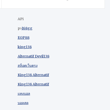
APi
p>
168gg
EGP88
king138
Alternatif Devil138
สล็อตเว็บตรง
King138 Alternatif
King138 Alternatif
แทงบอล
บอลสด