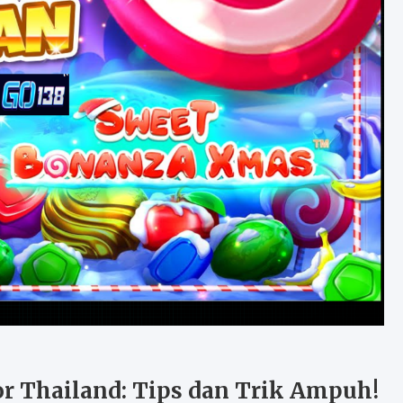
r Thailand: Tips dan Trik Ampuh!