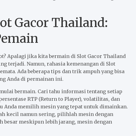
ot Gacor Thailand:
 Pemain
? Apalagi jika kita bermain di Slot Gacor Thailand
g terjadi. Namun, rahasia kemenangan di Slot
mata. Ada beberapa tips dan trik ampuh yang bisa
g Anda di permainan ini.
mulai bermain. Cari tahu informasi tentang setiap
ersentase RTP (Return to Player), volatilitas, dan
tu Anda memilih mesin yang tepat untuk dimainkan.
ah kecil namun sering, pilihlah mesin dengan
ah besar meskipun lebih jarang, mesin dengan