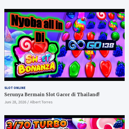
SLOT ONLINE
Serunya Bermain Slot Gacor di Thailand!
Juni 28, 2026
Albert Torres