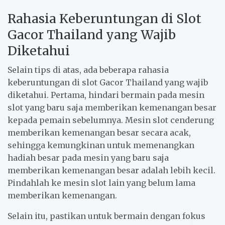
Rahasia Keberuntungan di Slot
Gacor Thailand yang Wajib
Diketahui
Selain tips di atas, ada beberapa rahasia
keberuntungan di slot Gacor Thailand yang wajib
diketahui. Pertama, hindari bermain pada mesin
slot yang baru saja memberikan kemenangan besar
kepada pemain sebelumnya. Mesin slot cenderung
memberikan kemenangan besar secara acak,
sehingga kemungkinan untuk memenangkan
hadiah besar pada mesin yang baru saja
memberikan kemenangan besar adalah lebih kecil.
Pindahlah ke mesin slot lain yang belum lama
memberikan kemenangan.
Selain itu, pastikan untuk bermain dengan fokus