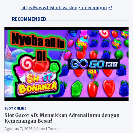
https://www.historicwashingtoncounty.org/
RECOMMENDED
SLOT ONLINE
Slot Gacor 4D: Menaikkan Adrenalinmu dengan
Kemenangan Besar!
Agustus 7, 2026
Albert Torres