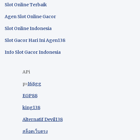
Slot Online Terbaik
Agen Slot Online Gacor
Slot Online Indonesia
Slot Gacor Hari Ini Agen138
Info Slot Gacor Indonesia
APi
p>
168gg
EGP88
king138
Alternatif Devil138
สล็อตเว็บตรง