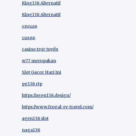
King138 Alternatif
King138 Alternatif
แทงบอล
บอลสด
casino trực tuyến
w77 merupakan
Slot Gacor Hari Ini
pg138 rtp
https://agen138.design/
https://www.frugal-rv-travel.com/
agen138 slot
naga138