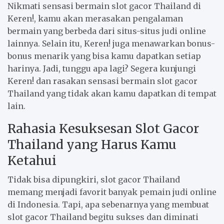
Nikmati sensasi bermain slot gacor Thailand di
Keren!, kamu akan merasakan pengalaman
bermain yang berbeda dari situs-situs judi online
lainnya. Selain itu, Keren! juga menawarkan bonus-
bonus menarik yang bisa kamu dapatkan setiap
harinya. Jadi, tunggu apa lagi? Segera kunjungi
Keren! dan rasakan sensasi bermain slot gacor
Thailand yang tidak akan kamu dapatkan di tempat
lain.
Rahasia Kesuksesan Slot Gacor
Thailand yang Harus Kamu
Ketahui
Tidak bisa dipungkiri, slot gacor Thailand
memang menjadi favorit banyak pemain judi online
di Indonesia. Tapi, apa sebenarnya yang membuat
slot gacor Thailand begitu sukses dan diminati