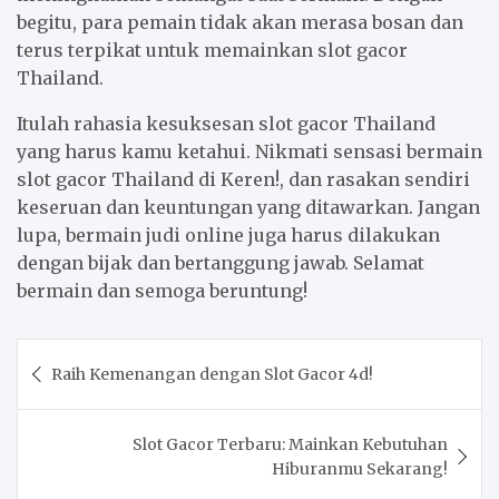
begitu, para pemain tidak akan merasa bosan dan
terus terpikat untuk memainkan slot gacor
Thailand.
Itulah rahasia kesuksesan slot gacor Thailand
yang harus kamu ketahui. Nikmati sensasi bermain
slot gacor Thailand di Keren!, dan rasakan sendiri
keseruan dan keuntungan yang ditawarkan. Jangan
lupa, bermain judi online juga harus dilakukan
dengan bijak dan bertanggung jawab. Selamat
bermain dan semoga beruntung!
Navigasi
Raih Kemenangan dengan Slot Gacor 4d!
pos
Slot Gacor Terbaru: Mainkan Kebutuhan
Hiburanmu Sekarang!