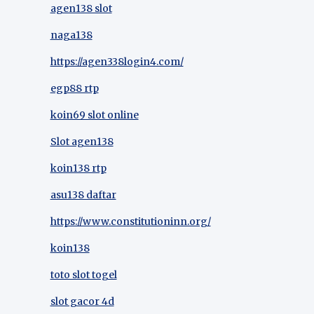
agen138 slot
naga138
https://agen338login4.com/
egp88 rtp
koin69 slot online
Slot agen138
koin138 rtp
asu138 daftar
https://www.constitutioninn.org/
koin138
toto slot togel
slot gacor 4d