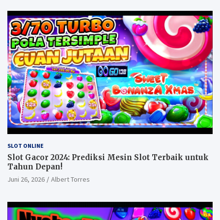
SLOT ONLINE
Slot Gacor 2024: Prediksi Mesin Slot Terbaik untuk
Tahun Depan!
Juni 26, 2026
Albert Torres