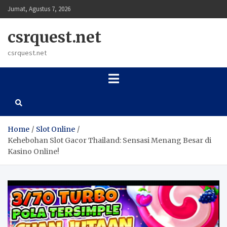
Skip
Jumat, Agustus 7, 2026
to
content
csrquest.net
csrquest.net
Home
Slot Online
Kehebohan Slot Gacor Thailand: Sensasi Menang Besar di
Kasino Online!