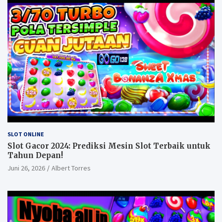
SLOT ONLINE
Slot Gacor 2024: Prediksi Mesin Slot Terbaik untuk
Tahun Depan!
Juni 26, 2026
Albert Torres