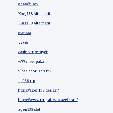
สล็อตเว็บตรง
King138 Alternatif
King138 Alternatif
แทงบอล
บอลสด
casino trực tuyến
w77 merupakan
Slot Gacor Hari Ini
pg138 rtp
https://agen138.design/
https://www.frugal-rv-travel.com/
agen138 slot