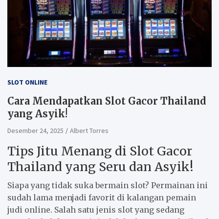
SLOT ONLINE
Cara Mendapatkan Slot Gacor Thailand
yang Asyik!
Desember 24, 2025
Albert Torres
Tips Jitu Menang di Slot Gacor
Thailand yang Seru dan Asyik!
Siapa yang tidak suka bermain slot? Permainan ini
sudah lama menjadi favorit di kalangan pemain
judi online. Salah satu jenis slot yang sedang