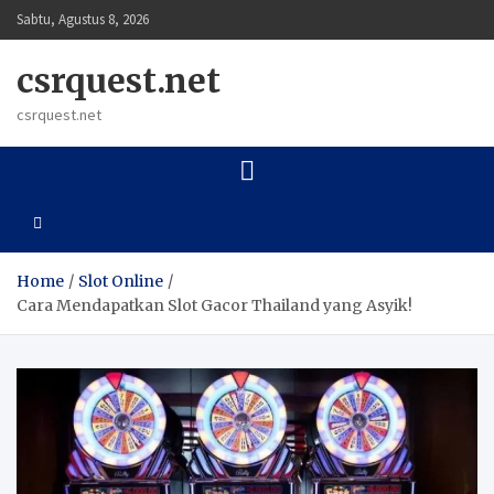
Skip
Sabtu, Agustus 8, 2026
to
content
csrquest.net
csrquest.net
Home
Slot Online
Cara Mendapatkan Slot Gacor Thailand yang Asyik!