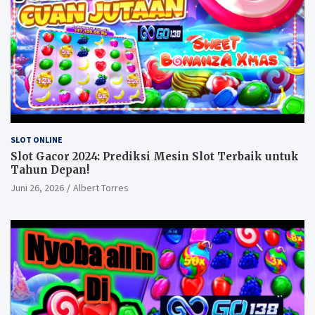
SLOT ONLINE
Slot Gacor 2024: Prediksi Mesin Slot Terbaik untuk
Tahun Depan!
Juni 26, 2026
Albert Torres