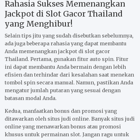
Rahasia Sukses Memenangkan
Jackpot di Slot Gacor Thailand
yang Menghibur!
Selain tips jitu yang sudah disebutkan sebelumnya,
ada juga beberapa rahasia yang dapat membantu
Anda memenangkan jackpot di slot gacor
Thailand. Pertama, gunakan fitur auto spin. Fitur
ini dapat membantu Anda bermain dengan lebih
efisien dan terhindar dari kesalahan saat menekan
tombol spin secara manual. Namun, pastikan Anda
mengatur jumlah putaran yang sesuai dengan
batasan modal Anda.
Kedua, manfaatkan bonus dan promosi yang
ditawarkan oleh situs judi online. Banyak situs judi
online yang menawarkan bonus atau promosi
khusus untuk permainan slot. Jangan ragu untuk